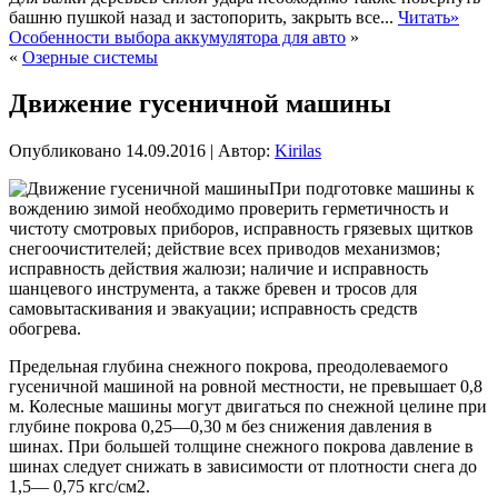
башню пушкой назад и застопорить, закрыть все...
Читать»
Особенности выбора аккумулятора для авто
»
«
Озерные системы
Движение гусеничной машины
Опубликовано
14.09.2016
|
Автор:
Kirilas
При подготовке машины к
вождению зимой необходимо проверить герметичность и
чистоту смотровых приборов, исправность грязевых щитков
снегоочистителей; действие всех приводов механизмов;
исправность действия жалюзи; наличие и исправность
шанцевого инструмента, а также бревен и тросов для
самовытаскивания и эвакуации; исправность средств
обогрева.
Предельная глубина снежного покрова, преодолеваемого
гусеничной машиной на ровной местности, не превышает 0,8
м. Колесные машины могут двигаться по снежной целине при
глубине покрова 0,25—0,30 м без снижения давления в
шинах. При большей толщине снежного покрова давление в
шинах следует снижать в зависимости от плотности снега до
1,5— 0,75 кгс/см2.