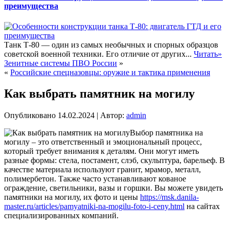
преимущества
Танк Т-80 — один из самых необычных и спорных образцов
советской военной техники. Его отличие от других...
Читать»
Зенитные системы ПВО России
»
«
Российские спецназовцы: оружие и тактика применения
Как выбрать памятник на могилу
Опубликовано
14.02.2024
|
Автор:
admin
Выбор памятника на
могилу – это ответственный и эмоциональный процесс,
который требует внимания к деталям. Они могут иметь
разные формы: стела, постамент, слэб, скульптура, барельеф. В
качестве материала используют гранит, мрамор, металл,
полимербетон. Также часто устанавливают кованое
ограждение, светильники, вазы и горшки. Вы можете увидеть
памятники на могилу, их фото и цены
https://msk.danila-
master.ru/articles/pamyatniki-na-mogilu-foto-i-ceny.html
на сайтах
специализированных компаний.