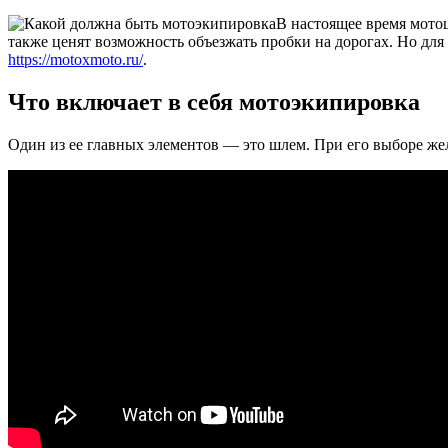
В настоящее время мотоц
также ценят возможность объезжать пробки на дорогах. Но для
https://motoxmoto.ru/
.
Что включает в себя мотоэкипировка
Один из ее главных элементов — это шлем. При его выборе жел