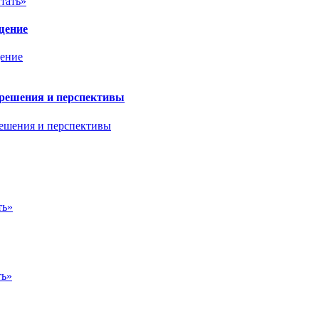
тать»
щение
 решения и перспективы
ть»
ть»