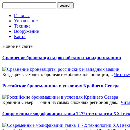
Главная
Управление
Техника
Вооружение
Карта
Новое на сайте
Сравнение бронезащиты российских и западных машин
Когда речь заходит о бронеавтомобилях для полиции,...
Читать»
Российские бронемашины в условиях Крайнего Севера
Крайний Север — один из самых сложных регионов для...
Чита
Современные модификации танка Т-72: технологии XXI ве