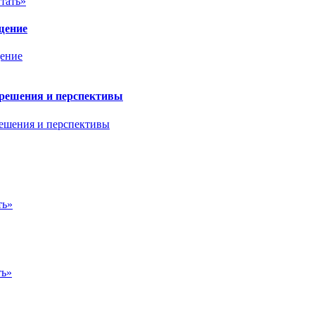
тать»
щение
 решения и перспективы
ть»
ть»