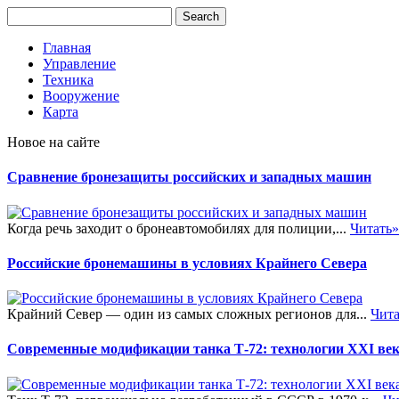
Главная
Управление
Техника
Вооружение
Карта
Новое на сайте
Сравнение бронезащиты российских и западных машин
Когда речь заходит о бронеавтомобилях для полиции,...
Читать»
Российские бронемашины в условиях Крайнего Севера
Крайний Север — один из самых сложных регионов для...
Чита
Современные модификации танка Т-72: технологии XXI ве