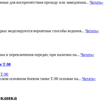
нные для воспрепятствия проходу или замедления...
Читать»
орых моделируются вероятные способы ведения...
Читать»
она и переключения передач; при наличии на...
Читать»
е Т-90
ском основном боевом танке Т-90 основан на...
Читать»
еканка