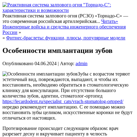
Реактивная система залпового огня (РСЗО) «Торнадо-С» —
это современная российская артиллерийская...
Читать»
Инженерные войска и средства инженерного обеспечения
России
»
«
Фитнес-браслеты: функции, плюсы, популярные модели
Особенности имплантации зубов
Опубликовано
04.06.2024
|
Автор:
admin
Зубы с возрастом теряют
эстетичный вид, повреждаются, выпадают, и чтобы их
восстановить, необходимо обратиться в стоматологическую
клинику для консультации. При отсутствии большого
количества зубов, адентии, стоматолог-ортопед
https://lecardodent.ru/specialist_cats/vrach-stomatolog-ortoped/
нередко рекомендует имплантацию. С ее помощью можно
восстановить зубы целиком, искусственные коронки не будут
отличаться от настоящих.
Протезирование происходит следующим образом: врач
разрезает десну и вкручивает пациенту в челюсть