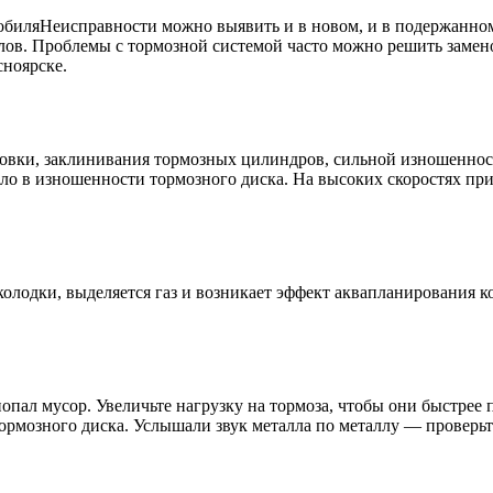
Неисправности можно выявить и в новом, и в подержанно
лов. Проблемы с тормозной системой часто можно решить замен
сноярске.
ровки, заклинивания тормозных цилиндров, сильной изношеннос
дело в изношенности тормозного диска. На высоких скоростях п
колодки, выделяется газ и возникает эффект аквапланирования к
попал мусор. Увеличьте нагрузку на тормоза, чтобы они быстре
рмозного диска. Услышали звук металла по металлу — проверьте