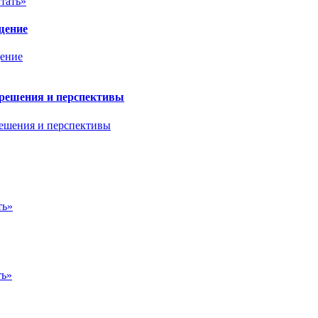
тать»
щение
 решения и перспективы
ть»
ть»