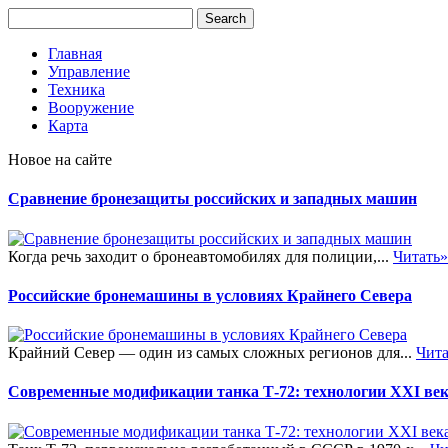
Главная
Управление
Техника
Вооружение
Карта
Новое на сайте
Сравнение бронезащиты российских и западных машин
Когда речь заходит о бронеавтомобилях для полиции,...
Читать»
Российские бронемашины в условиях Крайнего Севера
Крайний Север — один из самых сложных регионов для...
Чита
Современные модификации танка Т-72: технологии XXI ве