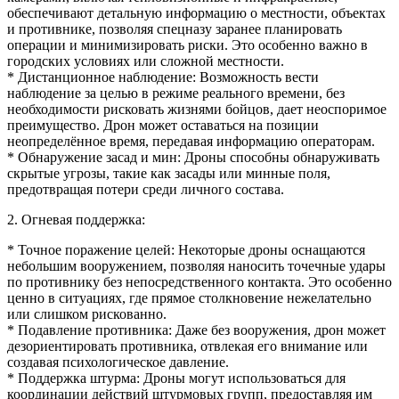
обеспечивают детальную информацию о местности, объектах
и противнике, позволяя спецназу заранее планировать
операции и минимизировать риски. Это особенно важно в
городских условиях или сложной местности.
* Дистанционное наблюдение: Возможность вести
наблюдение за целью в режиме реального времени, без
необходимости рисковать жизнями бойцов, дает неоспоримое
преимущество. Дрон может оставаться на позиции
неопределённое время, передавая информацию операторам.
* Обнаружение засад и мин: Дроны способны обнаруживать
скрытые угрозы, такие как засады или минные поля,
предотвращая потери среди личного состава.
2. Огневая поддержка:
* Точное поражение целей: Некоторые дроны оснащаются
небольшим вооружением, позволяя наносить точечные удары
по противнику без непосредственного контакта. Это особенно
ценно в ситуациях, где прямое столкновение нежелательно
или слишком рискованно.
* Подавление противника: Даже без вооружения, дрон может
дезориентировать противника, отвлекая его внимание или
создавая психологическое давление.
* Поддержка штурма: Дроны могут использоваться для
координации действий штурмовых групп, предоставляя им