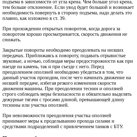
подъема в зависимости от угла крена. Чем больше угол крена,
тем больше отклонение. Если увод будет большой и возникает
необходимость повернуть в сторону подъема, надо делать это
плавно, как изложено в ст. 39.
При прохождении открытых поворотов, когда дорога за
поворотом хорошо просматривается, скорость движения не
снижать.
Закрытые повороты необходимо преодолевать на низших
передачах. Приближаясь к повороту, подавать отрывистые
звуковые, а ночью, соблюдая меры предосторожности как при
наезде на камень, так и при съезде с него. Перед
преодолением оползней необходимо убедиться в том, что
данный участок проходим, после чего начинать движение на
низшей передаче, избегая резкого изменения скорости
движения машины. При преодолении теснин и оползней
строго соблюдать меры безопасности и обязательно выделять
дежурные тягачи с тросами длиной, превышающей длину
теснины или участка оползней.
При невозможности преодоления участка оползней
принимают меры к проделыванию прохода силами и
средствами подразделений с привлечением танков с БТУ.