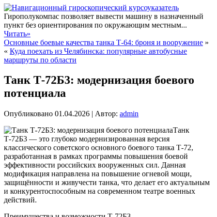
Гирополукомпас позволяет вывести машину в назначенный
пункт без ориентирования по окружающим местным...
Читать»
Основные боевые качества танка Т-64: броня и вооружение
»
«
Куда поехать из Челябинска: популярные автобусные
маршруты по области
Танк Т-72Б3: модернизация боевого
потенциала
Опубликовано
01.04.2026
|
Автор:
admin
Танк
Т-72Б3 — это глубоко модернизированная версия
классического советского основного боевого танка Т-72,
разработанная в рамках программы повышения боевой
эффективности российских вооруженных сил. Данная
модификация направлена на повышение огневой мощи,
защищённости и живучести танка, что делает его актуальным
и конкурентоспособным на современном театре военных
действий.
Преимущества и возможности Т-72Б3