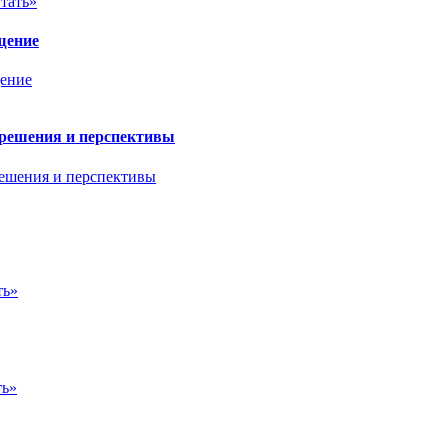
тать»
щение
 решения и перспективы
ть»
ть»