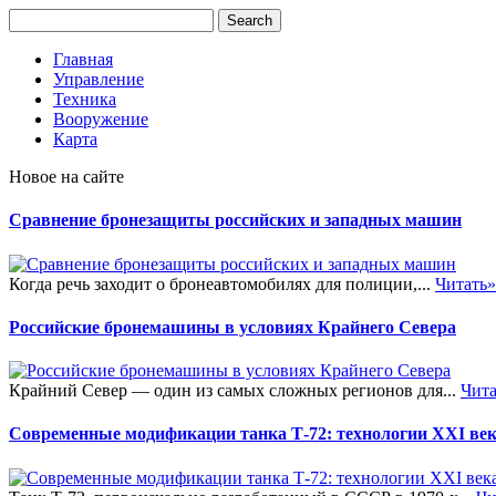
Главная
Управление
Техника
Вооружение
Карта
Новое на сайте
Сравнение бронезащиты российских и западных машин
Когда речь заходит о бронеавтомобилях для полиции,...
Читать»
Российские бронемашины в условиях Крайнего Севера
Крайний Север — один из самых сложных регионов для...
Чита
Современные модификации танка Т-72: технологии XXI ве