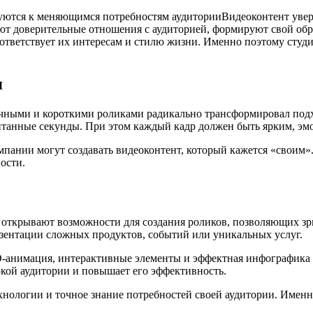
Видеоконтент увер
т доверительные отношения с аудиторией, формируют свой обра
оответствует их интересам и стилю жизни. Именно поэтому сту
я
мичными и короткими роликами радикально трансформировал под
читанные секунды. При этом каждый кадр должен быть ярким, 
пании могут создавать видеоконтент, который кажется «своим».
ости.
открывают возможности для создания роликов, позволяющих зрит
езентации сложных продуктов, событий или уникальных услуг.
D-анимация, интерактивные элементы и эффектная инфографика
кой аудитории и повышает его эффективность.
хнологии и точное знание потребностей своей аудитории. Именно