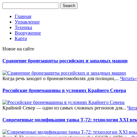
Главная
Управление
Техника
Вооружение
Карта
Новое на сайте
Сравнение бронезащиты российских и западных машин
Когда речь заходит о бронеавтомобилях для полиции,...
Читать»
Российские бронемашины в условиях Крайнего Севера
Крайний Север — один из самых сложных регионов для...
Чита
Современные модификации танка Т-72: технологии XXI ве