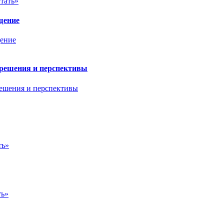
тать»
щение
 решения и перспективы
ть»
ть»