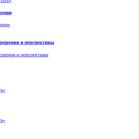
тать»
щение
 решения и перспективы
ть»
ть»