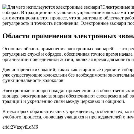
Электронные з
соборах. В традиционных условиях управление колоколами тр
автоматизировать этот процесс, что значительно облегчает ра
регулярность и точность исполнения. Электронные звонари по
Области применения электронных звон
Основная область применения электронных звонарей — это рел
регулярных служб и обрядов, обеспечивая точное время начала
организации повседневной жизни, включая время для молитв и
Для исторических зданий, таких как старинные церкви и собо
уже существующие колокольни без необходимости значительных 
функциональность колоколов.
Электронные звонари находят применение и в общественных ме
звонаря, электронные звонари обеспечивают своевременный зв
традиций и укреплению связи между церковью и общиной.
В некоторых образовательных учреждениях, особенно тех, кот
учебного процесса, оповещая учащихся и преподавателей о нач
erid:2VtzqviLoM6