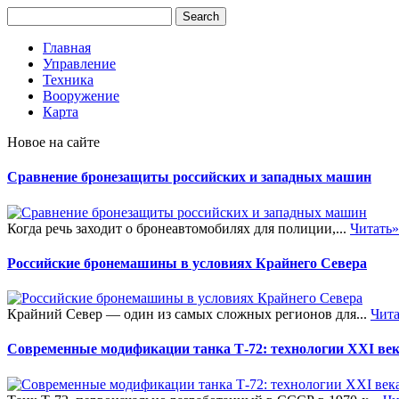
Главная
Управление
Техника
Вооружение
Карта
Новое на сайте
Сравнение бронезащиты российских и западных машин
Когда речь заходит о бронеавтомобилях для полиции,...
Читать»
Российские бронемашины в условиях Крайнего Севера
Крайний Север — один из самых сложных регионов для...
Чита
Современные модификации танка Т-72: технологии XXI ве