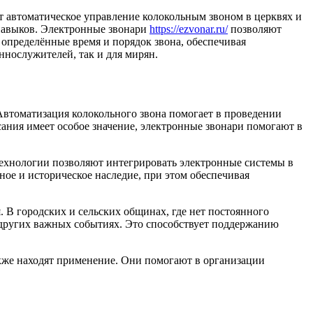
 автоматическое управление колокольным звоном в церквях и
навыков. Электронные звонари
https://ezvonar.ru/
позволяют
 определённые время и порядок звона, обеспечивая
нослужителей, так и для мирян.
Автоматизация колокольного звона помогает в проведении
сания имеет особое значение, электронные звонари помогают в
технологии позволяют интегрировать электронные системы в
ое и историческое наследие, при этом обеспечивая
 В городских и сельских общинах, где нет постоянного
 других важных событиях. Это способствует поддержанию
акже находят применение. Они помогают в организации