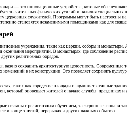
вонари — это инновационные устройства, которые обеспечивают
ебует значительных физических усилий и наличия специальных 
боту церковных служителей. Программы могут быть настроены на
степенно становятся незаменимыми помощниками как для священ
арей
игиозные учреждения, такие как церкви, соборы и монастыри. 
 и окончания мероприятий. В монастырях, где соблюдение распи
 других религиозных обрядов.
ры, важно сохранить архитектурную целостность. Современные 
изменений в их конструкции. Это позволяет сохранять культурн
стах, таких как городские площади и административные здания.
он, который оповещает жителей о начале службы, праздниках и
орые связаны с религиозным обучением, электронные звонари т
але и конце занятий, перерывах и других важных событиях.